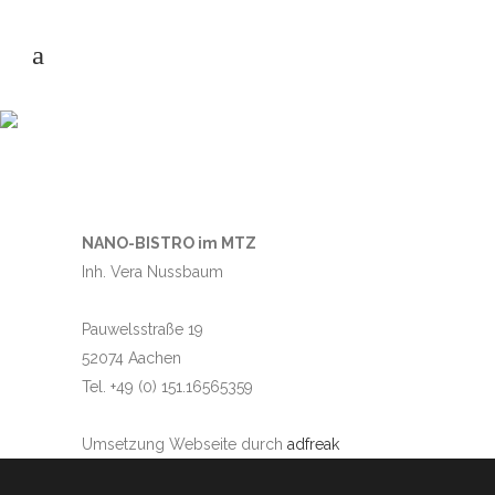
IMPRESSUM
NANO-BISTRO im MTZ
Inh. Vera Nussbaum
Pauwelsstraße 19
52074 Aachen
Tel. +49 (0) 151.16565359
Umsetzung Webseite durch
adfreak