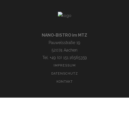
NANO-BISTRO im MTZ
Pauwelsstraße 19
52074 Aachen
Tel. +49 (0) 151.16565359
IMPRESSUM
DATENSCHUTZ
KONTAKT